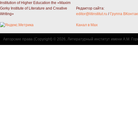
Institution of Higher Education the «Maxim
Gorky Institute of Literature and Creative
Редактор сайта:
Writing»
editor@litinstitut.ru
/
Группа ВКонтак
Канал в Max
Авторские права (Copyright) © 2026, Литературный институт имени А.М. Гор