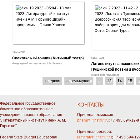
18 мая 2023
Спектакль «Агонии» (Античный театр)
5 Июн 2023
Литинститут на псковских
Литературный институт имени А.М. Горького
Пушкинской поэзии и рус
Пушкинские горы, Псков
СТРАНИЦЫ
« первая
‹ предыдущая
…
13
14
15
Федеральное государственное
КОНТАКТЫ
бюджетное образовательное
учреждение высшего образования
Приемная комиссия:
"Литературный институт имени А. М.
priem@litinstitut.ru
; +7 495 694-12-8
Горького"
Приемная ректора:
Federal State Budget Educational
rectorat@litinstitut.ru
; +7 495 694-12