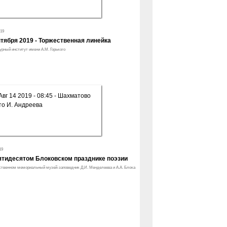
19
нтября 2019 - Торжественная линейка
урный институт имени А.М. Горького
19
ятидесятом Блоковском празднике поэзии
ственном мемориальный музей-заповедник Д.И. Менделеева и А.А. Блока