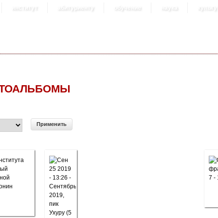
институт
абитуриенту
обучение
наука
культу
ТОАЛЬБОМЫ