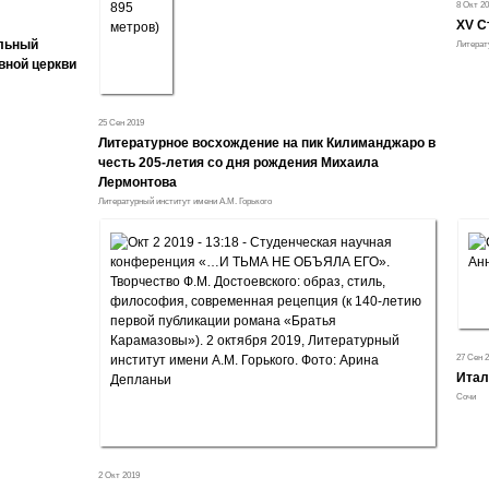
8 Окт 20
XV С
альный
Литерат
вной церкви
25 Сен 2019
Литературное восхождение на пик Килиманджаро в
честь 205-летия со дня рождения Михаила
Лермонтова
Литературный институт имени А.М. Горького
27 Сен 
Итал
Сочи
2 Окт 2019