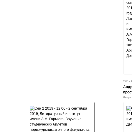
25 Сен 
Андр
прос
Литерат