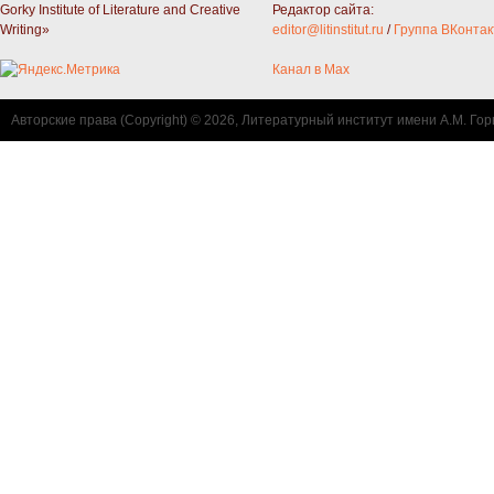
Gorky Institute of Literature and Creative
Редактор сайта:
Writing»
editor@litinstitut.ru
/
Группа ВКонтак
Канал в Max
Авторские права (Copyright) © 2026, Литературный институт имени А.М. Гор