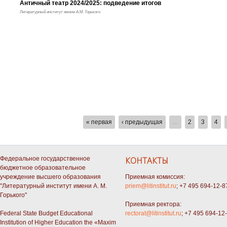
Античный театр 2024/2025: подведение итогов
Литературный институт имени А.М. Горького
СТРАНИЦЫ
« первая
‹ предыдущая
…
2
3
4
Федеральное государственное
КОНТАКТЫ
бюджетное образовательное
учреждение высшего образования
Приемная комиссия:
"Литературный институт имени А. М.
priem@litinstitut.ru
; +7 495 694-12-8
Горького"
Приемная ректора:
Federal State Budget Educational
rectorat@litinstitut.ru
; +7 495 694-12
Institution of Higher Education the «Maxim