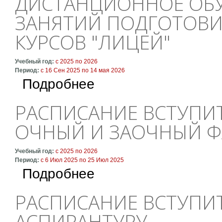
ДИСТАНЦИОННОЕ ОБУ
ЗАНЯТИЙ ПОДГОТОВИ
КУРСОВ "ЛИЦЕЙ"
Учебный год:
с
2025
по
2026
Период:
с
16 Сен 2025
по
14 мая 2026
о Дистанционное обучение: расписание заня
Подробнее
РАСПИСАНИЕ ВСТУПИ
ОЧНЫЙ И ЗАОЧНЫЙ Ф
Учебный год:
с
2025
по
2026
Период:
с
6 Июл 2025
по
25 Июл 2025
о Расписание вступительных экзаменов на 
Подробнее
РАСПИСАНИЕ ВСТУПИ
АСПИРАНТУРУ