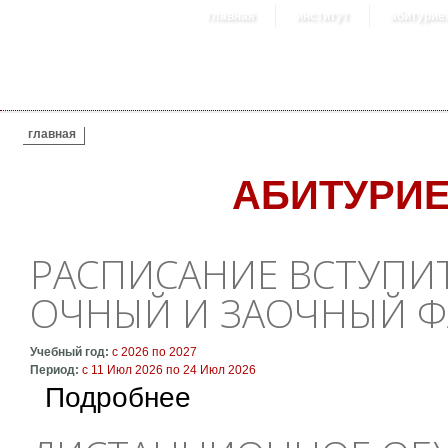
главная
институт
абитурие
ВЫ ЗДЕСЬ
главная
АБИТУРИ
РАСПИСАНИЕ ВСТУПИ
ОЧНЫЙ И ЗАОЧНЫЙ Ф
Учебный год:
с
2026
по
2027
Период:
с
11 Июл 2026
по
24 Июл 2026
о Расписание вступительных экзаменов на 
Подробнее