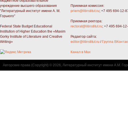
бюджетное образовательное
учреждение высшего образования
Приемная комиссия:
"Литературный институт имени А. М.
priem@litinstitut.ru
; +7 495 694-12-8
Горького"
Приемная ректора:
Federal State Budget Educational
rectorat@litinstitut.ru
; +7 495 694-12
Institution of Higher Education the «Maxim
Gorky Institute of Literature and Creative
Редактор сайта:
Writing»
editor@litinstitut.ru
/
Группа ВКонтак
Канал в Max
Авторские права (Copyright) © 2026, Литературный институт имени А.М. Гор