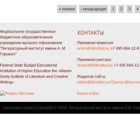
СТРАНИЦЫ
« первая
‹ предыдущая
1
2
3
4
Федеральное государственное
КОНТАКТЫ
бюджетное образовательное
учреждение высшего образования
Приемная комиссия:
"Литературный институт имени А. М.
priem@litinstitut.ru
; +7 495 694-12-8
Горького"
Приемная ректора:
Federal State Budget Educational
rectorat@litinstitut.ru
; +7 495 694-12
Institution of Higher Education the «Maxim
Gorky Institute of Literature and Creative
Редактор сайта:
Writing»
editor@litinstitut.ru
/
Группа ВКонтак
Канал в Max
Авторские права (Copyright) © 2026, Литературный институт имени А.М. Гор