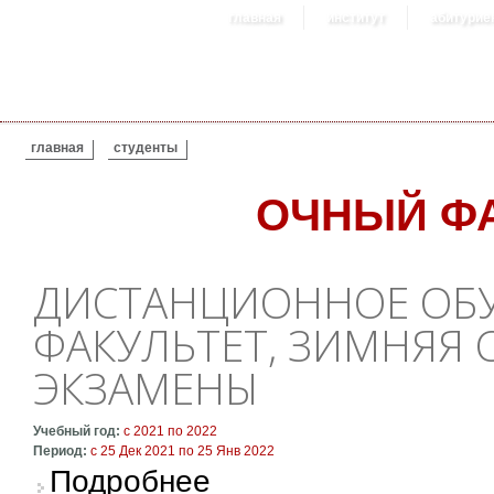
главная
институт
абитурие
ВЫ ЗДЕСЬ
главная
студенты
ОЧНЫЙ Ф
ДИСТАНЦИОННОЕ ОБУ
ФАКУЛЬТЕТ, ЗИМНЯЯ С
ЭКЗАМЕНЫ
Учебный год:
с
2021
по
2022
Период:
с
25 Дек 2021
по
25 Янв 2022
о Дистанционное обучение: очный факультет
Подробнее