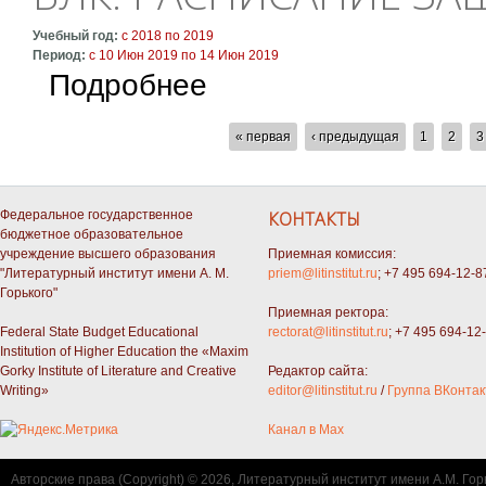
Учебный год:
с
2018
по
2019
Период:
с
10 Июн 2019
по
14 Июн 2019
о ВЛК: расписание защит дипломов
Подробнее
СТРАНИЦЫ
« первая
‹ предыдущая
1
2
3
Федеральное государственное
КОНТАКТЫ
бюджетное образовательное
учреждение высшего образования
Приемная комиссия:
"Литературный институт имени А. М.
priem@litinstitut.ru
; +7 495 694-12-8
Горького"
Приемная ректора:
Federal State Budget Educational
rectorat@litinstitut.ru
; +7 495 694-12
Institution of Higher Education the «Maxim
Gorky Institute of Literature and Creative
Редактор сайта:
Writing»
editor@litinstitut.ru
/
Группа ВКонтак
Канал в Max
Авторские права (Copyright) © 2026, Литературный институт имени А.М. Гор