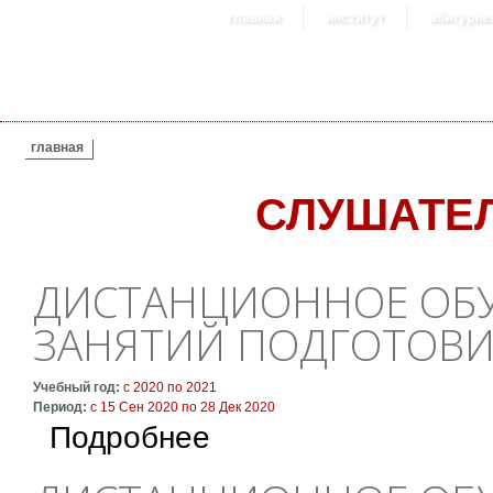
главная
институт
абитурие
ВЫ ЗДЕСЬ
главная
СЛУШАТЕЛ
ДИСТАНЦИОННОЕ ОБУ
ЗАНЯТИЙ ПОДГОТОВИ
Учебный год:
с
2020
по
2021
Период:
с
15 Сен 2020
по
28 Дек 2020
о Дистанционное обучение: расписание зан
Подробнее