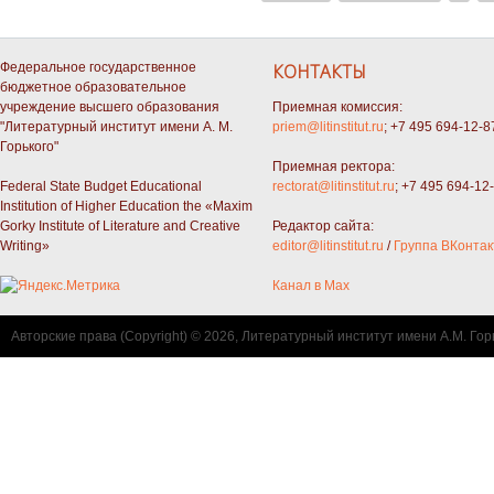
Федеральное государственное
КОНТАКТЫ
бюджетное образовательное
учреждение высшего образования
Приемная комиссия:
"Литературный институт имени А. М.
priem@litinstitut.ru
; +7 495 694-12-8
Горького"
Приемная ректора:
Federal State Budget Educational
rectorat@litinstitut.ru
; +7 495 694-12
Institution of Higher Education the «Maxim
Gorky Institute of Literature and Creative
Редактор сайта:
Writing»
editor@litinstitut.ru
/
Группа ВКонтак
Канал в Max
Авторские права (Copyright) © 2026, Литературный институт имени А.М. Гор