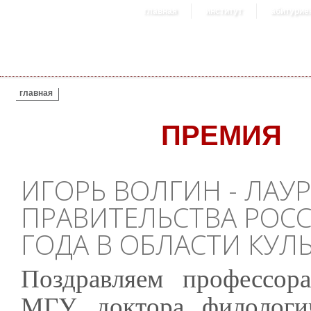
главная
институт
абитурие
ВЫ ЗДЕСЬ
главная
ПРЕМИЯ
ИГОРЬ ВОЛГИН - ЛАУ
ПРАВИТЕЛЬСТВА РОС
ГОДА В ОБЛАСТИ КУЛ
Поздравляем профессор
МГУ, доктора филологич