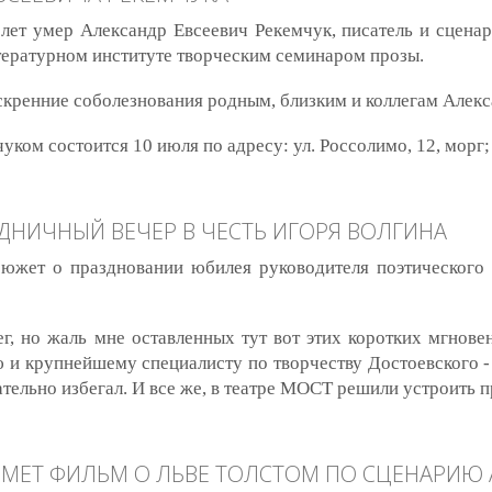
 лет умер Александр Евсеевич Рекемчук, писатель и сцена
тературном институте творческим семинаром прозы.
скренние соболезнования родным, близким и коллегам Алекс
ом состоится 10 июля по адресу: ул. Россолимо, 12, морг; 
евича Рекемчука
ДНИЧНЫЙ ВЕЧЕР В ЧЕСТЬ ИГОРЯ ВОЛГИНА
южет о праздновании юбилея руководителя поэтического
г, но жаль мне оставленных тут вот этих коротких мгнове
ю и крупнейшему специалисту по творчеству Достоевского - 
ельно избегал. И все же, в театре МОСТ решили устроить пр
ный вечер в честь Игоря Волгина
МЕТ ФИЛЬМ О ЛЬВЕ ТОЛСТОМ ПО СЦЕНАРИЮ 