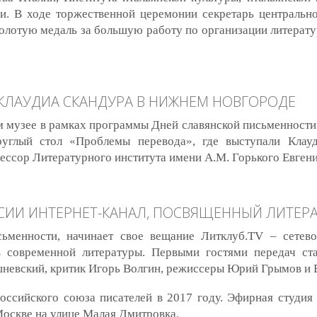
. В ходе торжественной церемонии секретарь центральн
лотую медаль за большую работу по организации литерату
ена Золотой медалью Общества имени Данте Алигьери
КЛАУДИА СКАНДУРА В НИЖНЕМ НОВГОРОДЕ
м музее в рамках программы Дней славянской письменност
руглый стол «Проблемы перевода», где выступали Клау
ессор Литературного института имени А.М. Горького Евге
удиа Скандура в Нижнем Новгороде
СИИ ИНТЕРНЕТ-КАНАЛ, ПОСВЯЩЕННЫЙ ЛИТЕРА
сьменности, начинает свое вещание Литклуб.TV – сетево
 современной литературы. Первыми гостями передач ста
невский, критик Игорь Волгин, режиссеры Юрий Грымов и 
оссийского союза писателей в 2017 году. Эфирная студия
Москве на улице Малая Дмитровка.