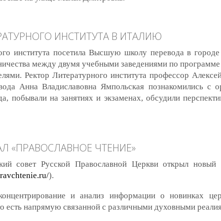
 интернет-канал, посвященный литературе
РАТУРНОГО ИНСТИТУТА В ИТАЛИЮ
ого института посетила Высшую школу перевода в городе
дничества между двумя учебными заведениями по программ
елями. Ректор Литературного института профессор Алексе
вода Анна Владиславовна Ямпольская познакомились с о
а, побывали на занятиях и экзаменах, обсудили перспекти
рного института в Италию
АЛ «ПРАВОСЛАВНОЕ ЧТЕНИЕ»
кий совет Русской Православной Церкви открыл новый 
pravchtenie.ru/
).
концентрирование и анализ информации о новинках церк
то есть напрямую связанной с различными духовными реали