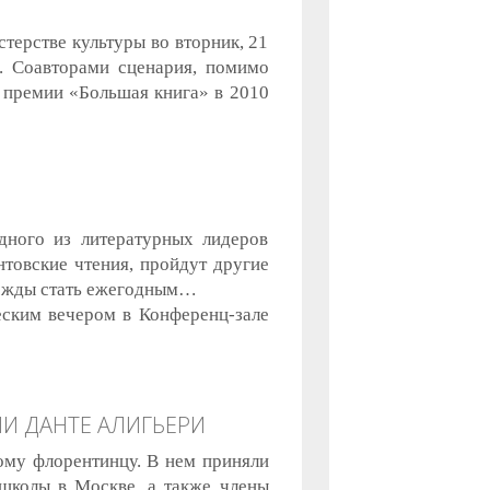
терстве культуры во вторник, 21
а. Соавторами сценария, помимо
й премии «Большая книга» в 2010
дного из литературных лидеров
нтовские чтения, пройдут другие
адежды стать ежегодным…
еским вечером в Конференц-зале
И ДАНТЕ АЛИГЬЕРИ
ому флорентинцу. В нем приняли
 школы в Москве, а также члены