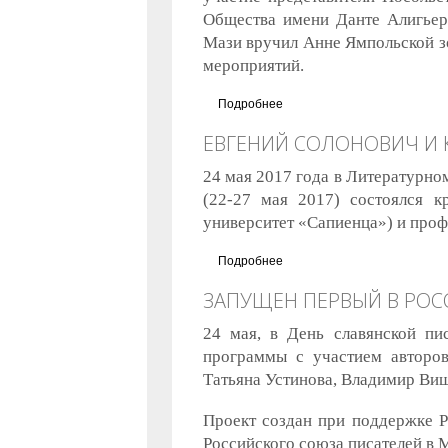
Общества имени Данте Алигьери
Мази вручил Анне Ямпольской зо
мероприятий.
Подробнее
о Анна Ямпольская награжд
ЕВГЕНИЙ СОЛОНОВИЧ И 
24 мая 2017 года в Литературно
(22-27 мая 2017) состоялся к
университет «Сапиенца») и проф
Подробнее
о Евгений Солонович и Кла
ЗАПУЩЕН ПЕРВЫЙ В РОС
24 мая, в День славянской пи
программы с участием авторов
Татьяна Устинова, Владимир Виш
Проект создан при поддержке Р
Российского союза писателей в 