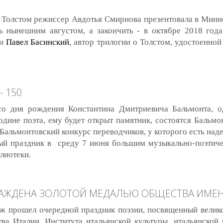
Толстом режиссер Авдотья Смирнова презентовала в Минис
 нынешним августом, а закончить - в октябре 2018 год
 и
Павел Басинский
, автор трилогии о Толстом, удостоенно
 фильм о Льве Толстом по сценарию Анны Пармас и Павла Басинского
 150
со дня рождения Константина Дмитриевича Бальмонта, о
дине поэта, ему будет открыт памятник, состоятся Бальмо
Бальмонтовский конкурс переводчиков, у которого есть н
ный праздник в среду 7 июня большим музыкально-поэтич
лиотеки.
0
АЖДЕНА ЗОЛОТОЙ МЕДАЛЬЮ ОБЩЕСТВА ИМЕН
аж прошел очередной праздник поэзии, посвященный велик
тва Италии, Института итальянской культуры, итальянской