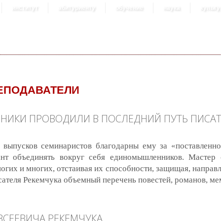
институт
абитуриенту
обучение
наука
культу
ЕПОДАВАТЕЛИ
ЧЕНИКИ ПРОВОДИЛИ В ПОСЛЕДНИЙ ПУТЬ ПИСА
о выпусков семинаристов благодарны ему за «поставленн
ант объединять вокруг себя единомышленников. Мастер 
гих и многих, отстаивая их способности, защищая, направл
сателя Рекемчука объемный перечень повестей, романов, ме
и проводили в последний путь писателя Александра Рекемчука
ВСЕЕВИЧА РЕКЕМЧУКА