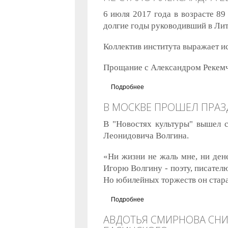
6 июля 2017 года в возрасте 89
долгие годы руководивший в Ли
Коллектив института выражает и
Прощание с Александром Рекемчук
Подробнее
о Не стало Александра Евсе
В МОСКВЕ ПРОШЕЛ ПРАЗ
В "Новостях культуры" вышел с
Леонидовича Волгина.
«Ни жизни не жаль мне, ни дене
Игорю Волгину - поэту, писател
Но юбилейных торжеств он старат
Подробнее
о В Москве прошел празднич
АВДОТЬЯ СМИРНОВА СНИ