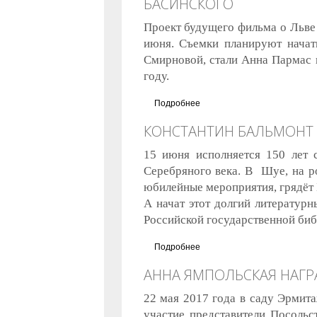
БАСИНСКОГО
Проект будущего фильма о Льве 
июня. Съемки планируют начать
Смирновой, стали Анна Пармас
году.
Подробнее
о Авдотья Смирнова снимет
КОНСТАНТИН БАЛЬМОНТ -
15 июня исполняется 150 лет 
Серебряного века. В Шуе, на ро
юбилейные мероприятия, грядёт 
А начат этот долгий литератур
Российской государственной биб
Подробнее
о Константин Бальмонт - 15
АННА ЯМПОЛЬСКАЯ НАГР
22 мая 2017 года в саду Эрмит
участие представители Посольс