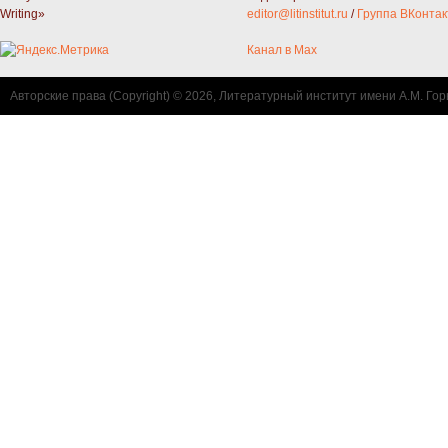
Writing»
editor@litinstitut.ru
/
Группа ВКонтак
Канал в Max
Авторские права (Copyright) © 2026, Литературный институт имени А.М. Гор