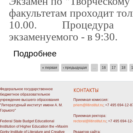
Экзамен по "Творческому 
факультетам проходит тол
10.00. Процедура 
экзаменуемого - в 9:30.
о Экзамен по "Творческому этюду" по всем 
Подробнее
СТРАНИЦЫ
« первая
‹ предыдущая
…
16
17
18
Федеральное государственное
КОНТАКТЫ
бюджетное образовательное
учреждение высшего образования
Приемная комиссия:
"Литературный институт имени А. М.
priem@litinstitut.ru
; +7 495 694-12-8
Горького"
Приемная ректора:
Federal State Budget Educational
rectorat@litinstitut.ru
; +7 495 694-12
Institution of Higher Education the «Maxim
Gorky Institute of Literature and Creative
Редактор сайта: