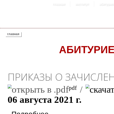
главная
институт
абитурие
ВЫ ЗДЕСЬ
главная
АБИТУРИ
ПРИКАЗЫ О ЗАЧИСЛЕН
/
pdf
06 августа 2021 г.
о Приказы о зачислении (№50-о/ф, №51-о/ф