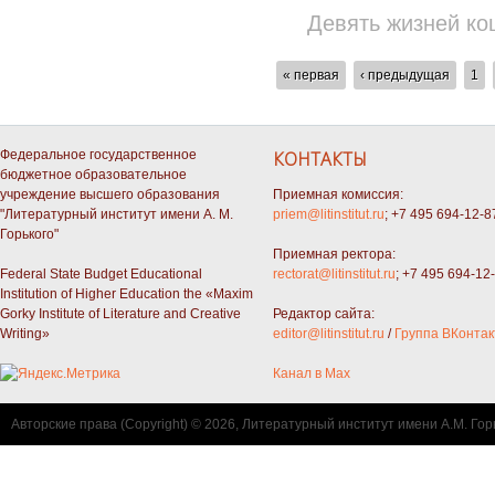
Девять жизней ко
СТРАНИЦЫ
« первая
‹ предыдущая
1
Федеральное государственное
КОНТАКТЫ
бюджетное образовательное
учреждение высшего образования
Приемная комиссия:
"Литературный институт имени А. М.
priem@litinstitut.ru
; +7 495 694-12-8
Горького"
Приемная ректора:
Federal State Budget Educational
rectorat@litinstitut.ru
; +7 495 694-12
Institution of Higher Education the «Maxim
Gorky Institute of Literature and Creative
Редактор сайта:
Writing»
editor@litinstitut.ru
/
Группа ВКонтак
Канал в Max
Авторские права (Copyright) © 2026, Литературный институт имени А.М. Гор