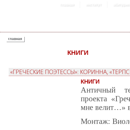
главная
институт
абитурие
ВЫ ЗДЕСЬ
главная
КНИГИ
«ГРЕЧЕСКИЕ ПОЭТЕССЫ»: КОРИННА, «ТЕРП
КНИГИ
Античный те
проекта «Гре
мне велит…» 
Монтаж: Виол