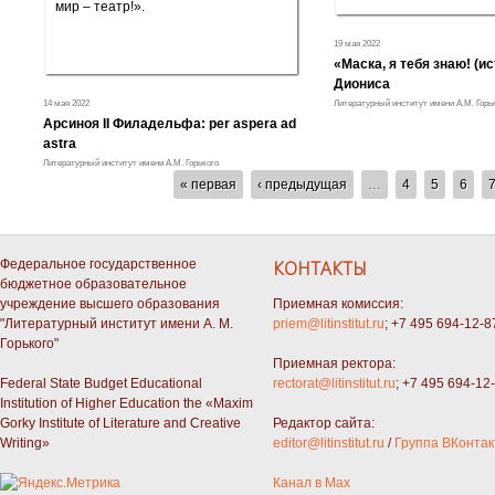
19 мая 2022
«Маска, я тебя знаю! (и
Диониса
14 мая 2022
Литературный институт имени А.М. Горь
Арсиноя II Филадельфа: per aspera ad
astra
Литературный институт имени А.М. Горького
СТРАНИЦЫ
« первая
‹ предыдущая
…
4
5
6
Федеральное государственное
КОНТАКТЫ
бюджетное образовательное
учреждение высшего образования
Приемная комиссия:
"Литературный институт имени А. М.
priem@litinstitut.ru
; +7 495 694-12-8
Горького"
Приемная ректора:
Federal State Budget Educational
rectorat@litinstitut.ru
; +7 495 694-12
Institution of Higher Education the «Maxim
Gorky Institute of Literature and Creative
Редактор сайта:
Writing»
editor@litinstitut.ru
/
Группа ВКонтак
Канал в Max