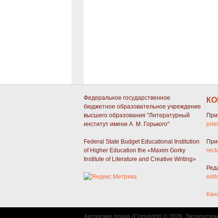
Федеральное государственное
КО
бюджетное образовательное учреждение
высшего образования "Литературный
При
институт имени А. М. Горького"
prie
Federal State Budget Educational Institution
При
of Higher Education the «Maxim Gorky
rect
Institute of Literature and Creative Writing»
Ред
edit
Кан
Авторские права (Copyright) © 2026, Литератур