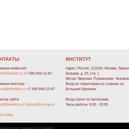
НТАКТЫ
ИНСТИТУТ
емная комиссия:
Адрес: Россия, 123104, Москва, Тверс
m@litinstitut.ru
; +7 495 694-12-87
бульвар, д. 25, стр. 1
Метро Тверская, Пушкинская, Чеховск
емная ректора:
Вход на территорию со стороны ул.
orat@litinstitut.ru
; +7 495 694-12-87
Большая Бронная.
актор сайта:
Вход строго по пропускам.
or@litinstitut.ru
/
Группа ВКонтакте
Часы работы: 8:00 - 20:00
ал в Max
ный институт имени А.М. Горького