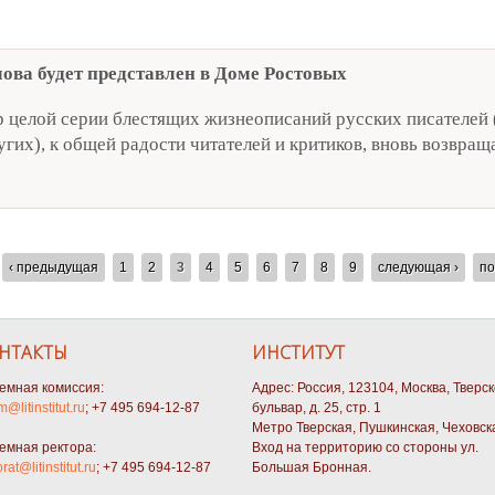
ова будет представлен в Доме Ростовых
р целой серии блестящих жизнеописаний русских писателей 
гих), к общей радости читателей и критиков, вновь возвращ
рческий вечер Алексея Варламова в Доме Ростовых
‹ предыдущая
1
2
3
4
5
6
7
8
9
следующая ›
по
НТАКТЫ
ИНСТИТУТ
емная комиссия:
Адрес: Россия, 123104, Москва, Тверс
m@litinstitut.ru
; +7 495 694-12-87
бульвар, д. 25, стр. 1
Метро Тверская, Пушкинская, Чеховск
емная ректора:
Вход на территорию со стороны ул.
orat@litinstitut.ru
; +7 495 694-12-87
Большая Бронная.