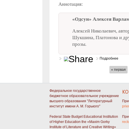
Аннотация:
«Одсун» Алексея Варлам
Алексей Николаевич, авто
Шукшина, Платонова и дру
прозы.
Подробнее
о Тво
СТРАНИЦЫ
« первая
Федеральное государственное
КО
бюджетное образовательное учреждение
высшего образования "Литературный
При
институт имени А. М. Горького"
prie
Federal State Budget Educational Institution
При
of Higher Education the «Maxim Gorky
rect
Institute of Literature and Creative Writing»