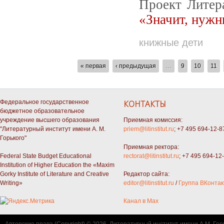
Проект Литер
«Значит, нужн
книжные дети
СТРАНИЦЫ
« первая
‹ предыдущая
…
9
10
11
Федеральное государственное
КОНТАКТЫ
бюджетное образовательное
учреждение высшего образования
Приемная комиссия:
"Литературный институт имени А. М.
priem@litinstitut.ru
; +7 495 694-12-8
Горького"
Приемная ректора:
Federal State Budget Educational
rectorat@litinstitut.ru
; +7 495 694-12
Institution of Higher Education the «Maxim
Gorky Institute of Literature and Creative
Редактор сайта:
Writing»
editor@litinstitut.ru
/
Группа ВКонтак
Канал в Max
Авторские права (Copyright) © 2026, Литературный институт имени А.М. Гор