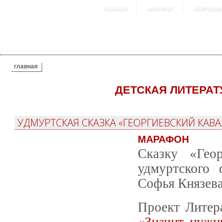
главная
институт
абитурие
ВЫ ЗДЕСЬ
главная
ДЕТСКАЯ ЛИТЕРАТ
УДМУРТСКАЯ СКАЗКА «ГЕОРГИЕВСКИЙ КАВА
МАРАФОН
Сказку «Гео
удмуртского 
Софья Князева
Проект Литер
«Значит, нужн