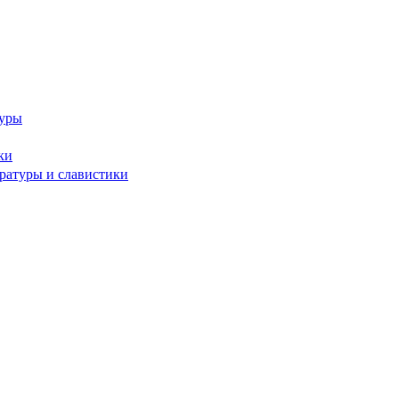
туры
ки
ературы и славистики