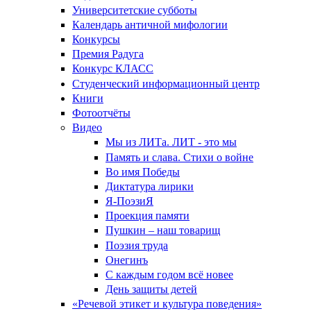
Университетские субботы
Календарь античной мифологии
Конкурсы
Премия Радуга
Конкурс КЛАСС
Студенческий информационный центр
Книги
Фотоотчёты
Видео
Мы из ЛИТа. ЛИТ - это мы
Память и слава. Стихи о войне
Во имя Победы
Диктатура лирики
Я-ПоэзиЯ
Проекция памяти
Пушкин – наш товарищ
Поэзия труда
Онегинъ
С каждым годом всё новее
День защиты детей
«Речевой этикет и культура поведения»