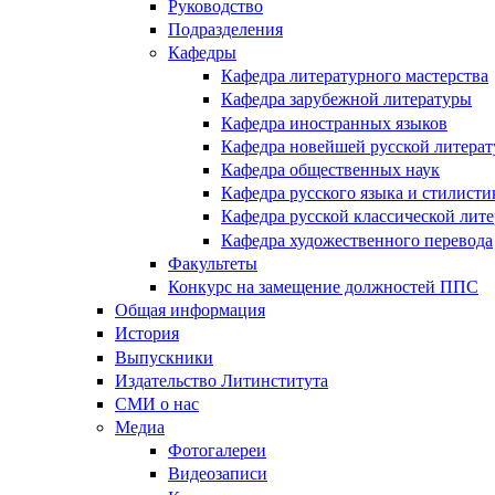
Руководство
Подразделения
Кафедры
Кафедра литературного мастерства
Кафедра зарубежной литературы
Кафедра иностранных языков
Кафедра новейшей русской литера
Кафедра общественных наук
Кафедра русского языка и стилисти
Кафедра русской классической лит
Кафедра художественного перевода
Факультеты
Конкурс на замещение должностей ППС
Общая информация
История
Выпускники
Издательство Литинститута
СМИ о нас
Медиа
Фотогалереи
Видеозаписи