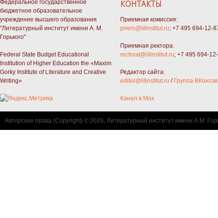
Федеральное государственное
КОНТАКТЫ
бюджетное образовательное
учреждение высшего образования
Приемная комиссия:
"Литературный институт имени А. М.
priem@litinstitut.ru
; +7 495 694-12-8
Горького"
Приемная ректора:
Federal State Budget Educational
rectorat@litinstitut.ru
; +7 495 694-12
Institution of Higher Education the «Maxim
Gorky Institute of Literature and Creative
Редактор сайта:
Writing»
editor@litinstitut.ru
/
Группа ВКонтак
Канал в Max
Авторские права (Copyright) © 2026, Литературный институт имени А.М. Гор