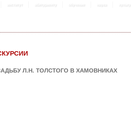
институт
абитуриенту
обучение
наука
культу
СКУРСИИ
САДЬБУ Л.Н. ТОЛСТОГО В ХАМОВНИКАХ