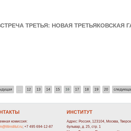
ВСТРЕЧА ТРЕТЬЯ: НОВАЯ ТРЕТЬЯКОВСКАЯ 
дыдущая
…
12
13
14
15
16
17
18
19
20
следующа
НТАКТЫ
ИНСТИТУТ
емная комиссия:
Адрес: Россия, 123104, Москва, Тверс
m@litinstitut.ru
; +7 495 694-12-87
бульвар, д. 25, стр. 1