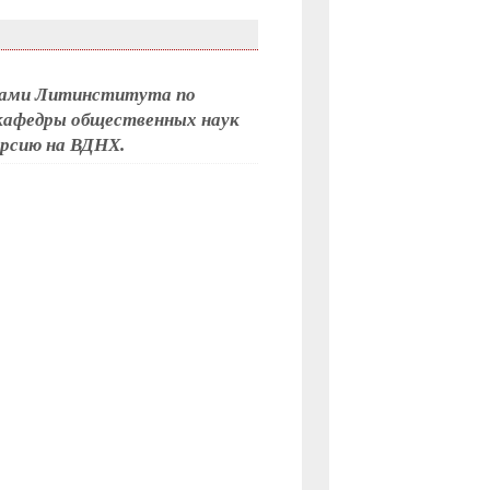
нтами Литинститута по
кафедры общественных наук
урсию на ВДНХ.