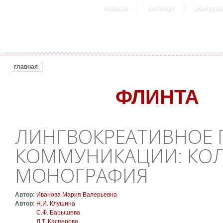
главная
институт
абитурие
ВЫ ЗДЕСЬ
главная
ФЛИНТА
ЛИНГВОКРЕАТИВНОЕ 
КОММУНИКАЦИИ: КО
МОНОГРАФИЯ
Автор:
Иванова Мария Валерьевна
Автор:
Н.И. Клушина
С.Ф. Барышева
Л.Т. Касперова