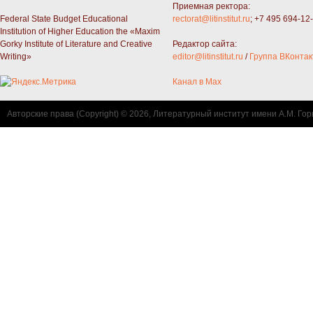
Приемная ректора:
Federal State Budget Educational
rectorat@litinstitut.ru
; +7 495 694-12
Institution of Higher Education the «Maxim
Gorky Institute of Literature and Creative
Редактор сайта:
Writing»
editor@litinstitut.ru
/
Группа ВКонтак
Канал в Max
Авторские права (Copyright) © 2026, Литературный институт имени А.М. Гор