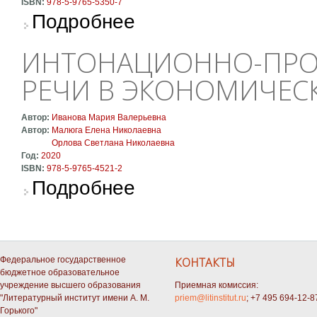
ISBN:
978-5-9765-5350-7
о Научно-исследовательская работа студен
Подробнее
ИНТОНАЦИОННО-ПРО
РЕЧИ В ЭКОНОМИЧЕС
Автор:
Иванова Мария Валерьевна
Автор:
Малюга Елена Николаевна
Орлова Светлана Николаевна
Год:
2020
ISBN:
978-5-9765-4521-2
о Интонационно-просодические аспекты реч
Подробнее
Федеральное государственное
КОНТАКТЫ
бюджетное образовательное
учреждение высшего образования
Приемная комиссия:
"Литературный институт имени А. М.
priem@litinstitut.ru
; +7 495 694-12-8
Горького"