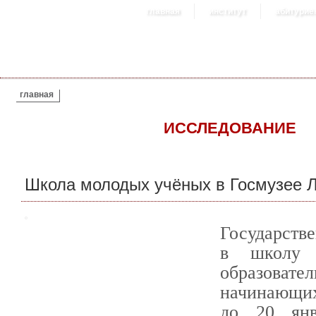
главная
институт
абитурие
ВЫ ЗДЕСЬ
главная
ИССЛЕДОВАНИЕ
Школа молодых учёных в Госмузее Л
Государстве
в школу 
образова
начинающих
до 20 янв