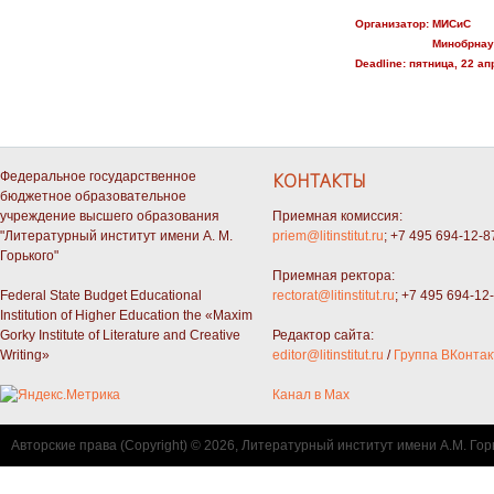
Организатор:
МИСиС
Минобрнау
Deadline:
пятница, 22 апр
Федеральное государственное
КОНТАКТЫ
бюджетное образовательное
учреждение высшего образования
Приемная комиссия:
"Литературный институт имени А. М.
priem@litinstitut.ru
; +7 495 694-12-8
Горького"
Приемная ректора:
Federal State Budget Educational
rectorat@litinstitut.ru
; +7 495 694-12
Institution of Higher Education the «Maxim
Gorky Institute of Literature and Creative
Редактор сайта:
Writing»
editor@litinstitut.ru
/
Группа ВКонтак
Канал в Max
Авторские права (Copyright) © 2026, Литературный институт имени А.М. Гор