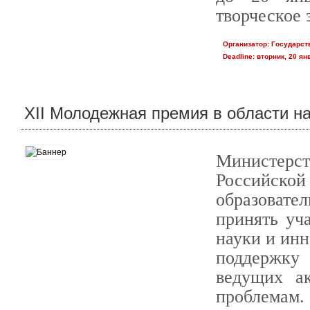
творческое 
Организатор:
Государств
Deadline:
вторник, 20 янв
XII Молодежная премия в области н
Министер
Российско
образовате
принять уч
науки и инн
поддержку
ведущих а
проблемам.