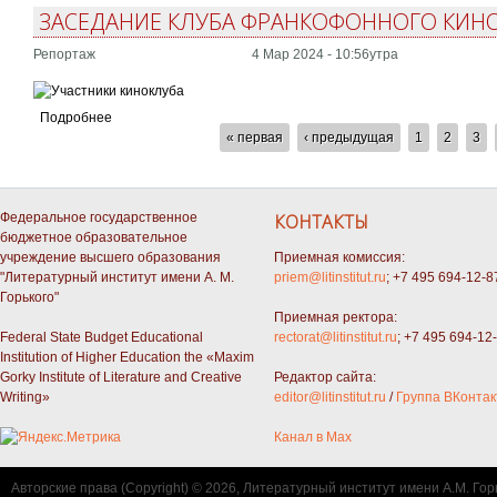
ЗАСЕДАНИЕ КЛУБА ФРАНКОФОННОГО КИНО:
Репортаж
4 Мар 2024 - 10:56утра
Подробнее
СТРАНИЦЫ
« первая
‹ предыдущая
1
2
3
Федеральное государственное
КОНТАКТЫ
бюджетное образовательное
учреждение высшего образования
Приемная комиссия:
"Литературный институт имени А. М.
priem@litinstitut.ru
; +7 495 694-12-8
Горького"
Приемная ректора:
Federal State Budget Educational
rectorat@litinstitut.ru
; +7 495 694-12
Institution of Higher Education the «Maxim
Gorky Institute of Literature and Creative
Редактор сайта:
Writing»
editor@litinstitut.ru
/
Группа ВКонтак
Канал в Max
Авторские права (Copyright) © 2026, Литературный институт имени А.М. Гор