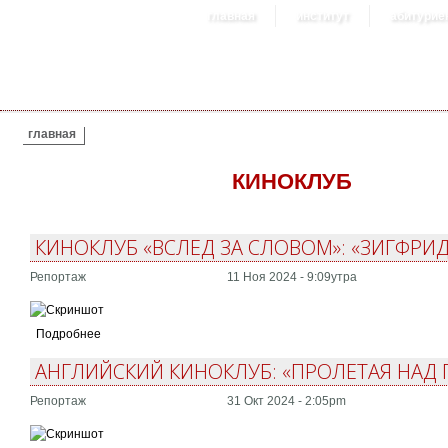
главная
институт
абитурие
ВЫ ЗДЕСЬ
главная
КИНОКЛУБ
КИНОКЛУБ «ВСЛЕД ЗА СЛОВОМ»: «ЗИГФРИД»
Репортаж
11 Ноя 2024 - 9:09утра
Подробнее
АНГЛИЙСКИЙ КИНОКЛУБ: «ПРОЛЕТАЯ НА
Репортаж
31 Окт 2024 - 2:05pm