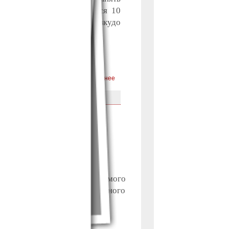
ЛАСС!». Конкурс состоится 10
е необходимо прислать заявкудо
подробнее
БЕДИТЕЛЕЙ
с!», традиционно организуемого
ие студенты очного и заочного