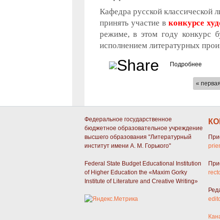
Кафедра русской классической л
принять участие в
конкурсе ху
режиме, в этом году конкурс 
исполнением литературных прои
Подробнее
о Виде
СТРАНИЦЫ
« перва
Федеральное государственное
КО
бюджетное образовательное учреждение
высшего образования "Литературный
При
институт имени А. М. Горького"
prie
Federal State Budget Educational Institution
При
of Higher Education the «Maxim Gorky
rect
Institute of Literature and Creative Writing»
Ред
edit
Кан