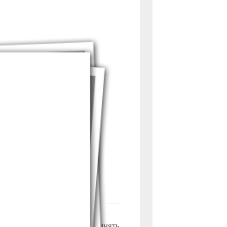
 до 31 октября.
авистики приглашает принять