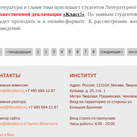
итературы и славистики приглашает студентов Литературног
дожественной декламации
«Класс!»
. По заявкам студент
будет проходить и в онлайн-формате. К рассмотрению ж
зведений.
о-«Класс!» Приглашаем принять участие в конкурсе
я
‹ предыдущая
1
2
3
4
5
6
7
8
следующая ›
посл
НТАКТЫ
ИНСТИТУТ
емная комиссия:
Адрес: Россия, 123104, Москва, Тверс
m@litinstitut.ru
; +7 495 694-12-87
бульвар, д. 25, стр. 1
Метро Тверская, Пушкинская, Чеховск
емная ректора:
Вход на территорию со стороны ул.
orat@litinstitut.ru
; +7 495 694-12-87
Большая Бронная.
актор сайта:
Вход строго по пропускам.
or@litinstitut.ru
/
Группа ВКонтакте
Часы работы: 8:00 - 20:00
ал в Max