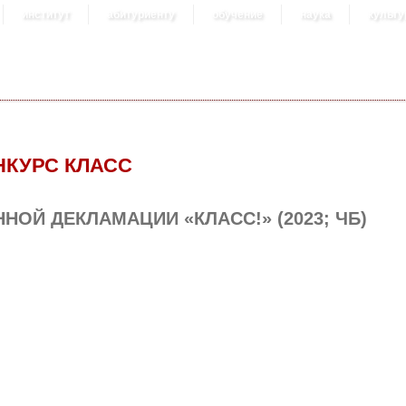
институт
абитуриенту
обучение
наука
культу
НКУРС КЛАСС
ОЙ ДЕКЛАМАЦИИ «КЛАСС!» (2023; ЧБ)