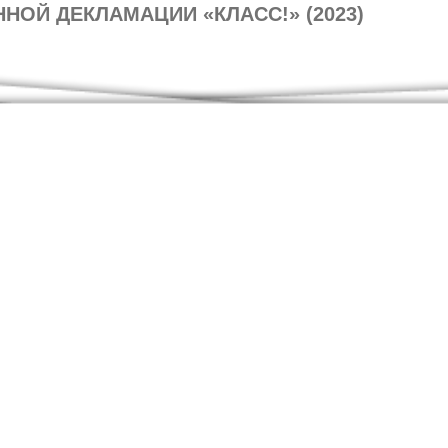
НОЙ ДЕКЛАМАЦИИ «КЛАСС!» (2023)
ННОЙ ДЕКЛАМАЦИИ «КЛАСС!»
состоится конкурс «КЛАСС!». Заявки на участие принимаются
курс художественной декламации «КЛАСС!»
енной декламации «КЛАСС!»
Кафедра русской классической литературы и сл