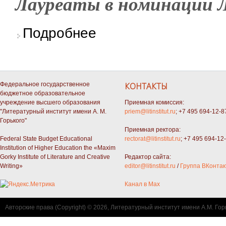
Лауреаты в номинации 
о Ольга Литвинова и Андрей Гоголев — лаур
Подробнее
Федеральное государственное
КОНТАКТЫ
бюджетное образовательное
учреждение высшего образования
Приемная комиссия:
"Литературный институт имени А. М.
priem@litinstitut.ru
; +7 495 694-12-8
Горького"
Приемная ректора:
Federal State Budget Educational
rectorat@litinstitut.ru
; +7 495 694-12
Institution of Higher Education the «Maxim
Gorky Institute of Literature and Creative
Редактор сайта:
Writing»
editor@litinstitut.ru
/
Группа ВКонтак
Канал в Max
Авторские права (Copyright) © 2026, Литературный институт имени А.М. Гор