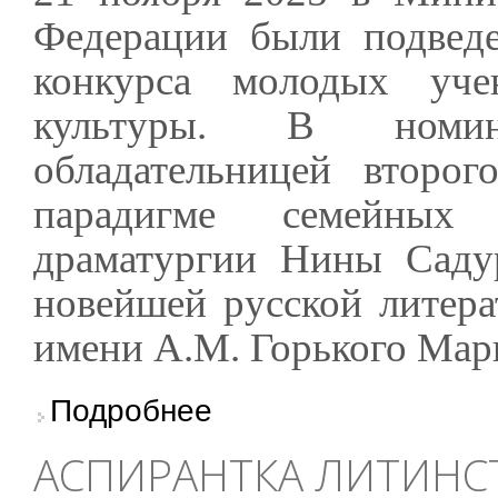
Федерации были подведе
конкурса молодых уч
культуры. В номина
обладательницей второ
парадигме семейных
драматургии Нины Садур
новейшей русской литера
имени А.М. Горького Мар
о Аспирантка Литинститута Мария Чистякова
Подробнее
культуры
АСПИРАНТКА ЛИТИНСТ