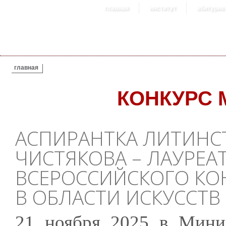
главная
институт
абитурие
ВЫ ЗДЕСЬ
главная
КОНКУРС
АСПИРАНТКА ЛИТИНС
ЧИСТЯКОВА – ЛАУРЕА
ВСЕРОССИЙСКОГО КО
В ОБЛАСТИ ИСКУССТВ
21 ноября 2025 в Минис