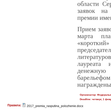
области Се
заявок на
премии имен
Прием заяво
марта пла
«короткий
председат
литературо
лауреата 
денежную 
барельефо
награждены
Организатор:
Федеральн
Deadline:
четверг, 1 фев
Правила:
2017_premia_rasputina_polozhenie.docx