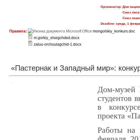
Организатор:
Дом нацио
Союз писа
Союз пере
Deadline:
среда, 1 февра
Правила:
mongolskiy_konkurs.doc
m.gorkiy_elsegchded.docx
zaluu-orchuulagchid-1.docx
«Пастернак и Западный мир»: конку
Дом-музей 
студентов 
в конкурс
проекта «П
Работы на 
февраля 20