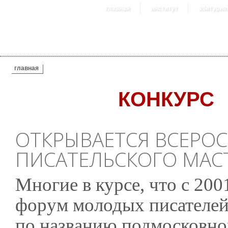
главная
институт
абитурие
ВЫ ЗДЕСЬ
главная
КОНКУРС
ОТКРЫВАЕТСЯ ВСЕРО
ПИСАТЕЛЬСКОГО МАС
Многие в курсе, что с 200
форум молодых писателей,
по названию подмосковног