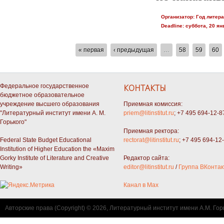
Организатор:
Год литер
Deadline:
суббота, 20 ян
СТРАНИЦЫ
« первая
‹ предыдущая
…
58
59
60
Федеральное государственное
КОНТАКТЫ
бюджетное образовательное
учреждение высшего образования
Приемная комиссия:
"Литературный институт имени А. М.
priem@litinstitut.ru
; +7 495 694-12-8
Горького"
Приемная ректора:
Federal State Budget Educational
rectorat@litinstitut.ru
; +7 495 694-12
Institution of Higher Education the «Maxim
Gorky Institute of Literature and Creative
Редактор сайта:
Writing»
editor@litinstitut.ru
/
Группа ВКонтак
Канал в Max
Авторские права (Copyright) © 2026, Литературный институт имени А.М. Гор