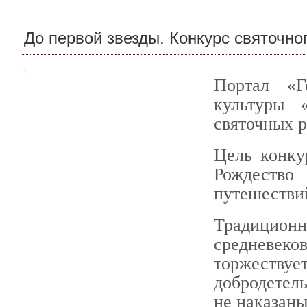
До первой звезды. Конкурс святочно
Портал «Г
культуры 
святочных р
Цель конку
Рождество
путешествий
Традиционн
средневеков
торжествуе
добродетел
не наказаны