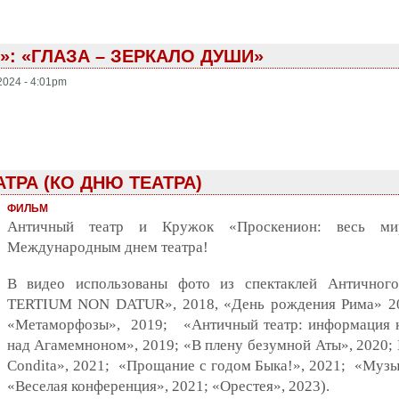
: «ГЛАЗА – ЗЕРКАЛО ДУШИ»
2024 - 4:01pm
ТРА (КО ДНЮ ТЕАТРА)
ФИЛЬМ
Античный театр и Кружок «Проскенион: весь ми
Международным днем театра!
В видео использованы фото из спектаклей Античног
TERTIUM NON DATUR», 2018, «День рождения Рима» 201
«Метаморфозы», 2019; «Античный театр: информация 
над Агамемноном», 2019; «В плену безумной Аты», 2020;
Condita», 2021; «Прощание с годом Быка!», 2021; «Музы
«Веселая конференция», 2021; «Орестея», 2023).