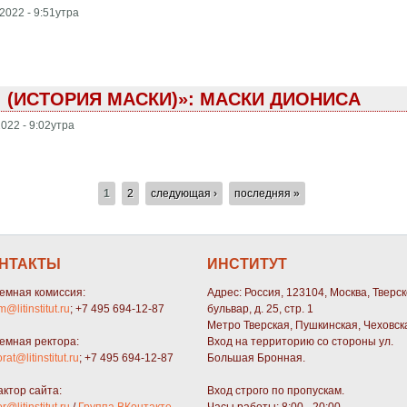
2022 - 9:51утра
! (ИСТОРИЯ МАСКИ)»: МАСКИ ДИОНИСА
022 - 9:02утра
1
2
следующая ›
последняя »
НТАКТЫ
ИНСТИТУТ
емная комиссия:
Адрес: Россия, 123104, Москва, Тверс
m@litinstitut.ru
; +7 495 694-12-87
бульвар, д. 25, стр. 1
Метро Тверская, Пушкинская, Чеховск
емная ректора:
Вход на территорию со стороны ул.
orat@litinstitut.ru
; +7 495 694-12-87
Большая Бронная.
актор сайта:
Вход строго по пропускам.