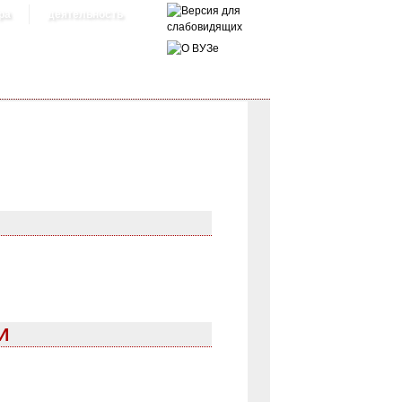
ра
деятельность
И