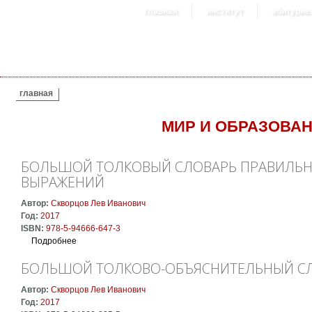
главная
институт
абитурие
ВЫ ЗДЕСЬ
главная
МИР И ОБРАЗОВА
БОЛЬШОЙ ТОЛКОВЫЙ СЛОВАРЬ ПРАВИЛЬНОЙ
ВЫРАЖЕНИЙ
Автор:
Скворцов Лев Иванович
Год:
2017
ISBN:
978-5-94666-647-3
Подробнее
о Большой толковый словарь правильной русской речи: Б
БОЛЬШОЙ ТОЛКОВО-ОБЪЯСНИТЕЛЬНЫЙ СЛ
Автор:
Скворцов Лев Иванович
Год:
2017