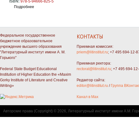
ISBN:
978-5-94666-825-5
Подробнее
о Большой толково-объяснительный словарь русского язы
Федеральное государственное
КОНТАКТЫ
бюджетное образовательное
учреждение высшего образования
Приемная комиссия:
"Литературный институт имени А. М.
priem@litinstitut.ru
; +7 495 694-12-8
Горького"
Приемная ректора:
Federal State Budget Educational
rectorat@litinstitut.ru
; +7 495 694-12
Institution of Higher Education the «Maxim
Gorky Institute of Literature and Creative
Редактор сайта:
Writing»
editor@litinstitut.ru
/
Группа ВКонтак
Канал в Max
Авторские права (Copyright) © 2026, Литературный институт имени А.М. Гор