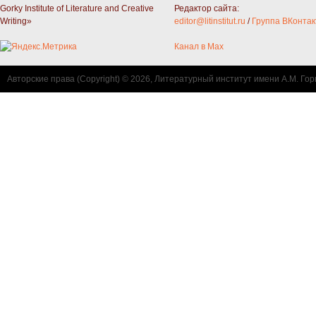
Gorky Institute of Literature and Creative
Редактор сайта:
Writing»
editor@litinstitut.ru
/
Группа ВКонтак
Канал в Max
Авторские права (Copyright) © 2026, Литературный институт имени А.М. Гор