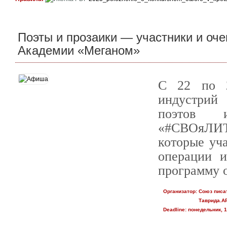
Поэты и прозаики — участники и о
Академии «Меганом»
С 22 по 2
индустрий
поэтов 
«#СВОяЛИТ
которые уч
операции и
программу о
Организатор:
Союз писа
Таврида.А
Deadline:
понедельник, 1