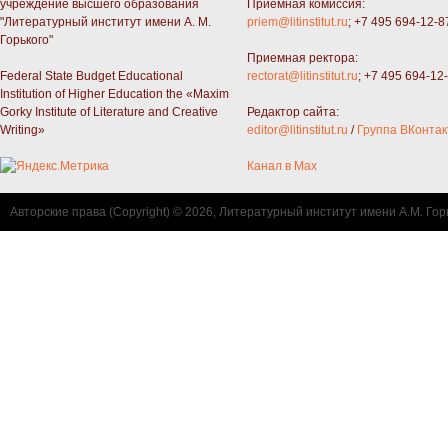
учреждение высшего образования
Приемная комиссия:
"Литературный институт имени А. М.
priem@litinstitut.ru
; +7 495 694-12-8
Горького"
Приемная ректора:
Federal State Budget Educational
rectorat@litinstitut.ru
; +7 495 694-12
Institution of Higher Education the «Maxim
Gorky Institute of Literature and Creative
Редактор сайта:
Writing»
editor@litinstitut.ru
/
Группа ВКонтак
Канал в Max
Авторские права (Copyright) © 2026, Литературный институт имени А.М. Гор