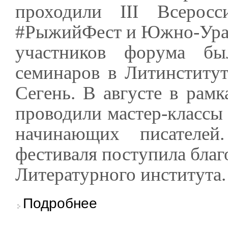
проходили III Всерос
#РыжийФест и Южно-Урал
участников форума бы
семинаров в Литинститу
Сегень. В августе в рам
проводили мастер-классы 
начинающих писателе
фестиваля поступила благ
Литературного института.
о #РыжийФест поблагодарил Литинститут за
Подробнее