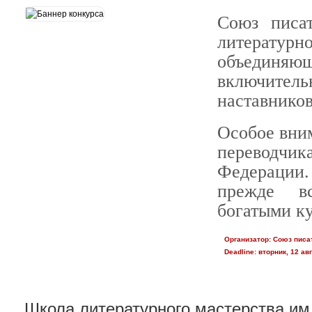
Союз писа
литератур
объединяющ
включитель
наставников
Особое вни
переводч
Федерации.
прежде вс
богатыми к
Организатор:
Союз писа
Deadline:
вторник, 12 авг
Школа литературного мастерства им.