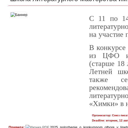
С 11 по 1
литературно
на участие 
В конкурсе 
из ЦФО и 
(старше 18 
Летней шк
также се
рекомендов
литературн
«Химки» в н
Организатор:
Союз писа
Deadline:
вторник, 12 авг
Правила:
2025_polozhenie_o_konkursnom_otbore_v_lipets