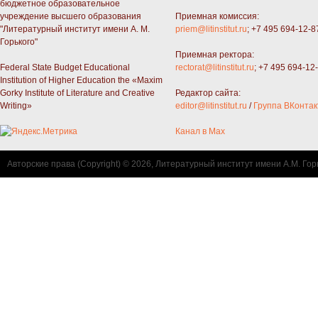
бюджетное образовательное
учреждение высшего образования
Приемная комиссия:
"Литературный институт имени А. М.
priem@litinstitut.ru
; +7 495 694-12-8
Горького"
Приемная ректора:
Federal State Budget Educational
rectorat@litinstitut.ru
; +7 495 694-12
Institution of Higher Education the «Maxim
Gorky Institute of Literature and Creative
Редактор сайта:
Writing»
editor@litinstitut.ru
/
Группа ВКонтак
Канал в Max
Авторские права (Copyright) © 2026, Литературный институт имени А.М. Гор