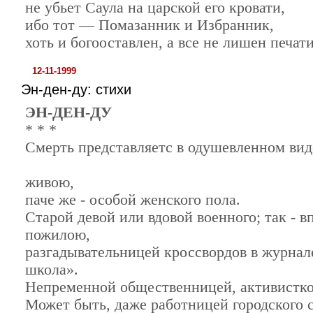
не убьет Саула на царской его кровати,
ибо тот — Помазанник и Избранник,
хоть и богооставлен, а все не лишен печати
12-11-1999
Эн-ден-ду: стихи
ЭН-ДЕН-ДУ
* * *
Смерть представляетс в одушевленном вид
то есть
живою,
паче же - особой женского пола.
Старой девой или вдовой военного; так - в
пожилою,
разгадывательницей кроссвордов в журнал
школа».
Непременной общественницей, активистк
Может быть, даже работницей городского 