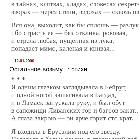
в тайнах, клятвах, кладах, словесах секрет
взорах — через степи, вздохах — сквозь ов
Вся она, выходит, как бы сплошь — разлук
ибо страсть ее — без отклика, роковая,
и стрела любая, пущенная из лука,
попадает мимо, каленая и кривая...
12-01-2006
Остальное возьму...: стихи
* * *
Я одним глазком заглядывала в Бейрут,
и одной ногой зашагивала в Багдад,
и в Дамаск запускала руку, и был обут
в сапожищи Ливанских гор и багров закат..
А глаза закрою — он ярче горит сто крат.
Я входила в Ерусалим под его звезду.