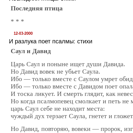
Последняя птица
* * *
12-03-2000
И разлука поет псалмы: стихи
Саул и Давид
Царь Саул и поныне ищет души Давида.
Но Давид вовек не убьет Саула.
Ибо — только вместе с Саулом умрет обид
Ибо — только вместе с Давидом поет опал
И тоска ликует. И смерть глядит, как невес
Но когда псалмопевец смолкает и петь не 
царь Саул себе не находит места:
чуждый дух терзает Саула, гнетет и гложет
Но Давид, повторяю, вовеки — пророк, и