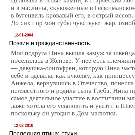
Целовала в белые камни, в старческий лоб
и в маслины, скукоженные в Гефсиманском
в бугенвиль кровавый его, в острый иссоп.
До сих пор мои губы чувствуют жар, озноб
12-01-2004
Поэзия и гражданственность
Моя подруга Нина вышла замуж за швейца
поселилась в Женеве. У нее есть племянн
— девушка-олигофрен, которую Нина часто
себе и одевала, как куколку, как принцессу
Анжела, вернувшись в Отечество, понесла 
неизвестного и родила сына Глеба, Нина 
самое деятельное участие в воспитании мл
даже хотела его усыновить и увезти в Шв
поскольку он угодил в Дом малютки.
12-02-2010
Последняя птица: стихи