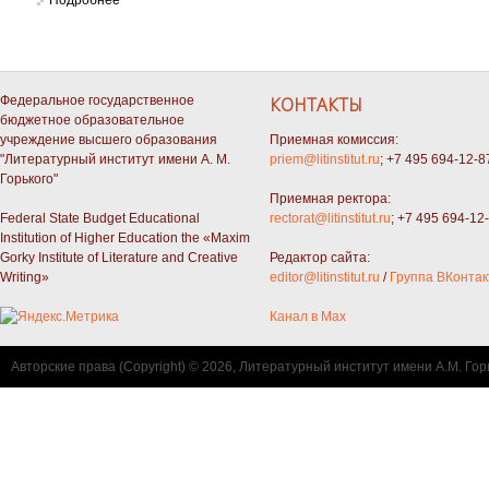
Федеральное государственное
КОНТАКТЫ
бюджетное образовательное
учреждение высшего образования
Приемная комиссия:
"Литературный институт имени А. М.
priem@litinstitut.ru
; +7 495 694-12-8
Горького"
Приемная ректора:
Federal State Budget Educational
rectorat@litinstitut.ru
; +7 495 694-12
Institution of Higher Education the «Maxim
Gorky Institute of Literature and Creative
Редактор сайта:
Writing»
editor@litinstitut.ru
/
Группа ВКонтак
Канал в Max
Авторские права (Copyright) © 2026, Литературный институт имени А.М. Гор