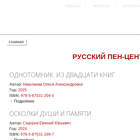
главная
институт
абитурие
ВЫ ЗДЕСЬ
главная
РУССКИЙ ПЕН-ЦЕН
ОДНОТОМНИК: ИЗ ДВАДЦАТИ КНИГ
Автор:
Николаева Олеся Александровна
Год:
2025
ISBN:
978-5-87531-204-5
Подробнее
о Однотомник: из двадцати книг
ОСКОЛКИ ДУШИ И ПАМЯТИ
Автор:
Сидоров Евгений Юрьевич
Год:
2024
ISBN:
978-5-87531-169-7
Подробнее
о Осколки души и памяти