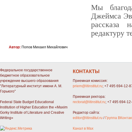
Мы благод
Джеймса Эва
рассказа 
редактуру т
Автор:
Попов Михаил Михайлович
Федеральное государственное
КОНТАКТЫ
бюджетное образовательное
учреждение высшего образования
Приемная комиссия:
"Литературный институт имени А. М.
priem@litinstitut.ru
; +7 495 694-12-8
Горького"
Приемная ректора:
Federal State Budget Educational
rectorat@litinstitut.ru
; +7 495 694-12
Institution of Higher Education the «Maxim
Gorky Institute of Literature and Creative
Редактор сайта:
Writing»
editor@litinstitut.ru
/
Группа ВКонтак
Канал в Max