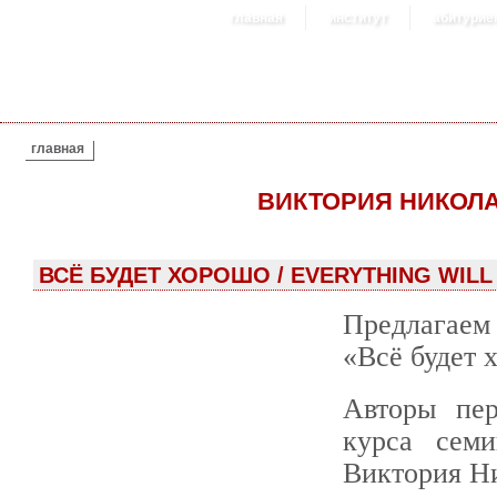
главная
институт
абитурие
ВЫ ЗДЕСЬ
главная
ВИКТОРИЯ НИКОЛ
ВСЁ БУДЕТ ХОРОШО / EVERYTHING WILL 
Предлагаем
«Всё будет 
Авторы пер
курса сем
Виктория Н