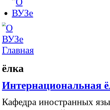
Главная
Вы здесь
ёлка
Интернациональная ё
Кафедра иностранных язы