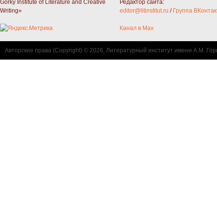
Gorky Institute of Literature and Creative
Редактор сайта:
Writing»
editor@litinstitut.ru
/
Группа ВКонтак
Канал в Max
Авторские права (Copyright) © 2026, Литературный институт имени А.М. Гор