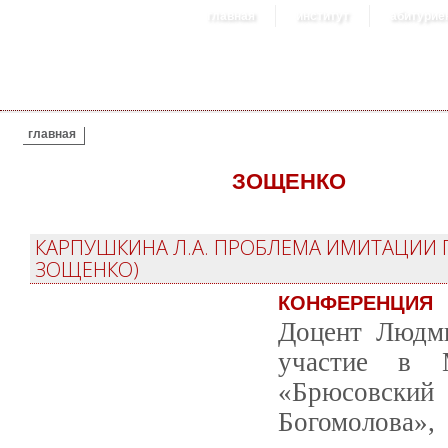
главная
институт
абитурие
ВЫ ЗДЕСЬ
главная
ЗОЩЕНКО
КАРПУШКИНА Л.А. ПРОБЛЕМА ИМИТАЦИИ ПУ
ЗОЩЕНКО)
КОНФЕРЕНЦИЯ
Доцент Людми
участие в М
«Брюсовский
Богомолова»