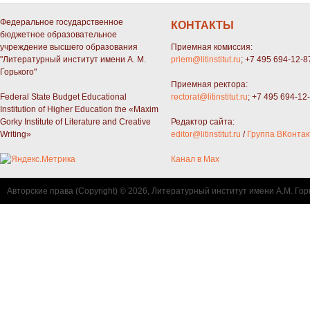
Федеральное государственное
КОНТАКТЫ
бюджетное образовательное
учреждение высшего образования
Приемная комиссия:
"Литературный институт имени А. М.
priem@litinstitut.ru
; +7 495 694-12-8
Горького"
Приемная ректора:
Federal State Budget Educational
rectorat@litinstitut.ru
; +7 495 694-12
Institution of Higher Education the «Maxim
Gorky Institute of Literature and Creative
Редактор сайта:
Writing»
editor@litinstitut.ru
/
Группа ВКонтак
Канал в Max
Авторские права (Copyright) © 2026, Литературный институт имени А.М. Гор