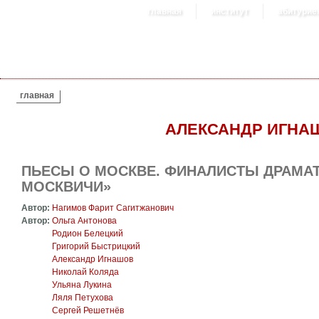
главная
институт
абитурие
ВЫ ЗДЕСЬ
главная
АЛЕКСАНДР ИГНА
ПЬЕСЫ О МОСКВЕ. ФИНАЛИСТЫ ДРАМАТ
МОСКВИЧИ»
Автор:
Нагимов Фарит Сагитжанович
Автор:
Ольга Антонова
Родион Белецкий
Григорий Быстрицкий
Александр Игнашов
Николай Коляда
Ульяна Лукина
Ляля Петухова
Сергей Решетнёв