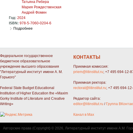
Татьяна Рибера
Мария Рождественская
Андрей Фомин
Год:
2024
ISBN:
978-5-7060-0204-6
Подробнее
о Пьесы о Москве. Финалисты драматургического конкурса
Федеральное государственное
КОНТАКТЫ
бюджетное образовательное
учреждение высшего образования
Приемная комиссия:
"Литературный институт имени А. М.
priem@litinstitut.ru
; +7 495 694-12-8
Горького"
Приемная ректора:
Federal State Budget Educational
rectorat@litinstitut.ru
; +7 495 694-12
Institution of Higher Education the «Maxim
Gorky Institute of Literature and Creative
Редактор сайта:
Writing»
editor@litinstitut.ru
/
Группа ВКонтак
Канал в Max
Авторские права (Copyright) © 2026, Литературный институт имени А.М. Гор