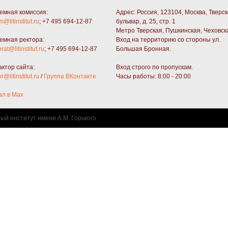
емная комиссия:
Адрес: Россия, 123104, Москва, Тверс
m@litinstitut.ru
; +7 495 694-12-87
бульвар, д. 25, стр. 1
Метро Тверская, Пушкинская, Чеховск
емная ректора:
Вход на территорию со стороны ул.
orat@litinstitut.ru
; +7 495 694-12-87
Большая Бронная.
актор сайта:
Вход строго по пропускам.
or@litinstitut.ru
/
Группа ВКонтакте
Часы работы: 8:00 - 20:00
ал в Max
ный институт имени А.М. Горького