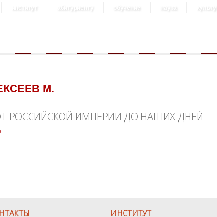
институт
абитуриенту
обучение
наука
культу
ЕКСЕЕВ М.
ОТ РОССИЙСКОЙ ИМПЕРИИ ДО НАШИХ ДНЕЙ
ч
оссийской империи до наших дней
НТАКТЫ
ИНСТИТУТ