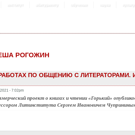
институт
абитуриенту
обучение
наука
культу
ЕША РОГОЖИН
РАБОТАХ ПО ОБЩЕНИЮ С ЛИТЕРАТОРАМИ. 
2021 - 7:02pm
мерческий проект о книгах и чтении «Горький» опублико
ессором Литинститута Сергеем Ивановичем Чуприниным