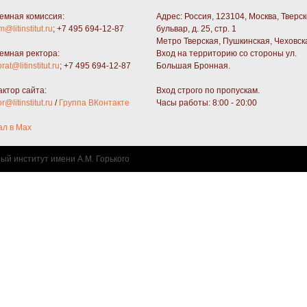
емная комиссия:
Адрес: Россия, 123104, Москва, Тверс
m@litinstitut.ru
; +7 495 694-12-87
бульвар, д. 25, стр. 1
Метро Тверская, Пушкинская, Чеховск
емная ректора:
Вход на территорию со стороны ул.
orat@litinstitut.ru
; +7 495 694-12-87
Большая Бронная.
актор сайта:
Вход строго по пропускам.
or@litinstitut.ru
/
Группа ВКонтакте
Часы работы: 8:00 - 20:00
ал в Max
ный институт имени А.М. Горького