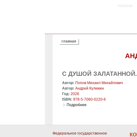
главная
ВЫ ЗДЕСЬ
главная
АН
С ДУШОЙ ЗАЛАТАННОЙ
Автор:
Попов Михаил Михайлович
Автор:
Андрей Кулюкин
Год:
2026
ISBN:
978-5-7060-0220-6
Подробнее
о С душой залатанной. Поэз
Федеральное государственное
КО