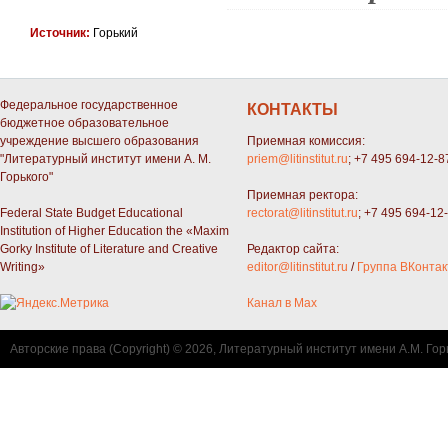
Источник:
Горький
Федеральное государственное
КОНТАКТЫ
бюджетное образовательное
учреждение высшего образования
Приемная комиссия:
"Литературный институт имени А. М.
priem@litinstitut.ru
; +7 495 694-12-8
Горького"
Приемная ректора:
Federal State Budget Educational
rectorat@litinstitut.ru
; +7 495 694-12
Institution of Higher Education the «Maxim
Gorky Institute of Literature and Creative
Редактор сайта:
Writing»
editor@litinstitut.ru
/
Группа ВКонтак
Канал в Max
Авторские права (Copyright) © 2026, Литературный институт имени А.М. Гор