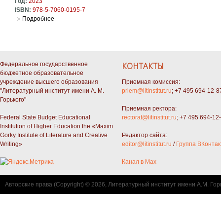
Год:
2023
ISBN:
978-5-7060-0195-7
Подробнее
о Творчество М. Горького в контексте Серебряного века: 
Федеральное государственное
КОНТАКТЫ
бюджетное образовательное
учреждение высшего образования
Приемная комиссия:
"Литературный институт имени А. М.
priem@litinstitut.ru
; +7 495 694-12-8
Горького"
Приемная ректора:
Federal State Budget Educational
rectorat@litinstitut.ru
; +7 495 694-12
Institution of Higher Education the «Maxim
Gorky Institute of Literature and Creative
Редактор сайта:
Writing»
editor@litinstitut.ru
/
Группа ВКонтак
Канал в Max
Авторские права (Copyright) © 2026, Литературный институт имени А.М. Гор