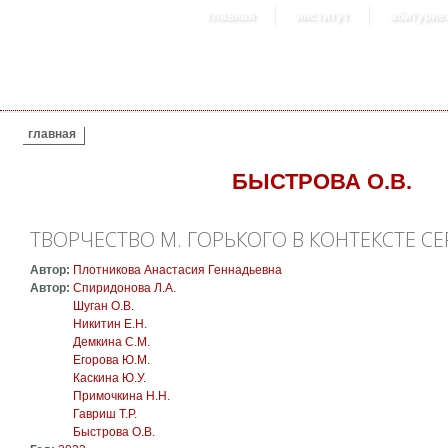
главная
институт
абитурие
ВЫ ЗДЕСЬ
главная
БЫСТРОВА О.В.
ТВОРЧЕСТВО М. ГОРЬКОГО В КОНТЕКСТЕ С
Автор:
Плотникова Анастасия Геннадьевна
Автор:
Спиридонова Л.А.
Шуган О.В.
Никитин Е.Н.
Демкина С.М.
Егорова Ю.М.
Каскина Ю.У.
Примочкина Н.Н.
Гавриш Т.Р.
Быстрова О.В.