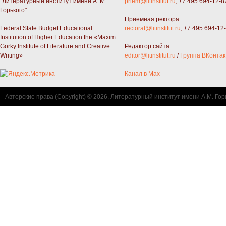
"Литературный институт имени А. М.
priem@litinstitut.ru
; +7 495 694-12-8
Горького"
Приемная ректора:
Federal State Budget Educational
rectorat@litinstitut.ru
; +7 495 694-12
Institution of Higher Education the «Maxim
Gorky Institute of Literature and Creative
Редактор сайта:
Writing»
editor@litinstitut.ru
/
Группа ВКонтак
Канал в Max
Авторские права (Copyright) © 2026, Литературный институт имени А.М. Гор