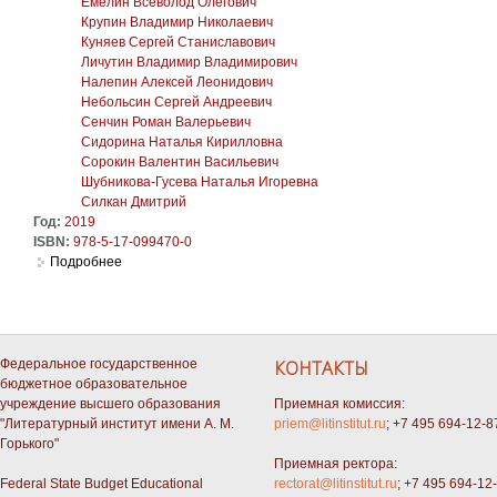
Емелин Всеволод Олегович
Крупин Владимир Николаевич
Куняев Сергей Станиславович
Личутин Владимир Владимирович
Налепин Алексей Леонидович
Небольсин Сергей Андреевич
Сенчин Роман Валерьевич
Сидорина Наталья Кирилловна
Сорокин Валентин Васильевич
Шубникова-Гусева Наталья Игоревна
Силкан Дмитрий
Год:
2019
ISBN:
978-5-17-099470-0
Подробнее
о Сергей Есенин. Навсегда остался я поэтом
Федеральное государственное
КОНТАКТЫ
бюджетное образовательное
учреждение высшего образования
Приемная комиссия:
"Литературный институт имени А. М.
priem@litinstitut.ru
; +7 495 694-12-8
Горького"
Приемная ректора:
Federal State Budget Educational
rectorat@litinstitut.ru
; +7 495 694-12