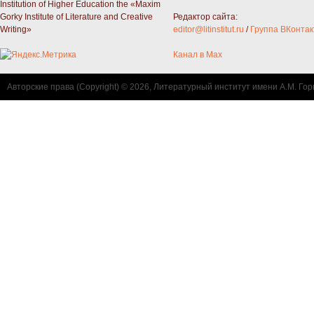
Institution of Higher Education the «Maxim
Gorky Institute of Literature and Creative
Редактор сайта:
Writing»
editor@litinstitut.ru
/
Группа ВКонтак
Канал в Max
Авторские права (Copyright) © 2026, Литературный институт имени А.М. Гор