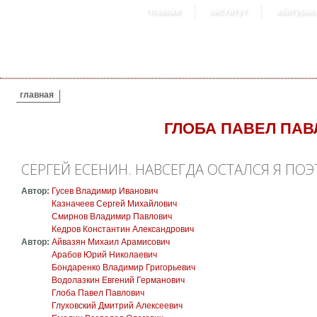
главная
институт
абитурие
ВЫ ЗДЕСЬ
главная
ГЛОБА ПАВЕЛ ПА
СЕРГЕЙ ЕСЕНИН. НАВСЕГДА ОСТАЛСЯ Я ПО
Автор:
Гусев Владимир Иванович
Казначеев Сергей Михайлович
Смирнов Владимир Павлович
Кедров Константин Александрович
Автор:
Айвазян Михаил Арамисович
Арабов Юрий Николаевич
Бондаренко Владимир Григорьевич
Водолазкин Евгений Германович
Глоба Павел Павлович
Глуховский Дмитрий Алексеевич