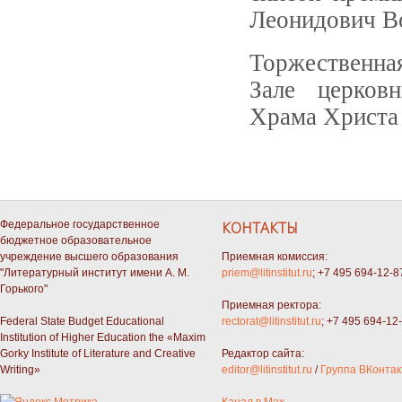
Леонидович В
Торжественна
Зале церков
Храма Христа 
Федеральное государственное
КОНТАКТЫ
бюджетное образовательное
учреждение высшего образования
Приемная комиссия:
"Литературный институт имени А. М.
priem@litinstitut.ru
; +7 495 694-12-8
Горького"
Приемная ректора:
Federal State Budget Educational
rectorat@litinstitut.ru
; +7 495 694-12
Institution of Higher Education the «Maxim
Gorky Institute of Literature and Creative
Редактор сайта:
Writing»
editor@litinstitut.ru
/
Группа ВКонтак
Канал в Max