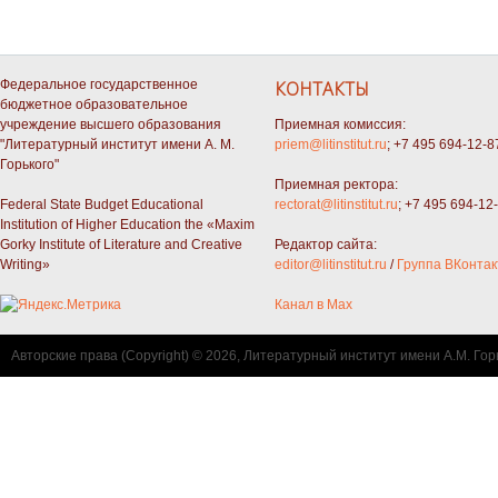
Федеральное государственное
КОНТАКТЫ
бюджетное образовательное
учреждение высшего образования
Приемная комиссия:
"Литературный институт имени А. М.
priem@litinstitut.ru
; +7 495 694-12-8
Горького"
Приемная ректора:
Federal State Budget Educational
rectorat@litinstitut.ru
; +7 495 694-12
Institution of Higher Education the «Maxim
Gorky Institute of Literature and Creative
Редактор сайта:
Writing»
editor@litinstitut.ru
/
Группа ВКонтак
Канал в Max
Авторские права (Copyright) © 2026, Литературный институт имени А.М. Гор