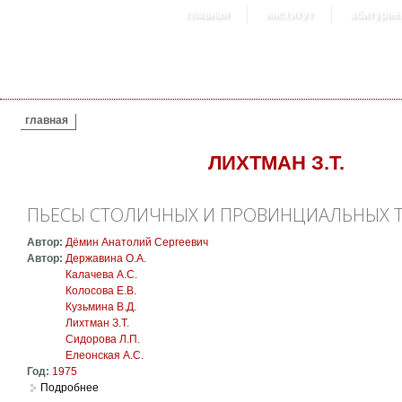
главная
институт
абитурие
ВЫ ЗДЕСЬ
главная
ЛИХТМАН З.Т.
ПЬЕСЫ СТОЛИЧНЫХ И ПРОВИНЦИАЛЬНЫХ ТЕ
Автор:
Дёмин Анатолий Сергеевич
Автор:
Державина О.А.
Калачева А.С.
Колосова Е.В.
Кузьмина В.Д.
Лихтман З.Т.
Сидорова Л.П.
Елеонская А.С.
Год:
1975
Подробнее
о Пьесы столичных и провинциальных театров первой поло