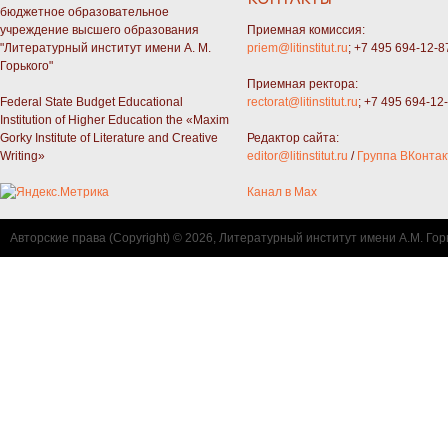
бюджетное образовательное
учреждение высшего образования
Приемная комиссия:
"Литературный институт имени А. М.
priem@litinstitut.ru
; +7 495 694-12-8
Горького"
Приемная ректора:
Federal State Budget Educational
rectorat@litinstitut.ru
; +7 495 694-12
Institution of Higher Education the «Maxim
Gorky Institute of Literature and Creative
Редактор сайта:
Writing»
editor@litinstitut.ru
/
Группа ВКонтак
Канал в Max
Авторские права (Copyright) © 2026, Литературный институт имени А.М. Гор