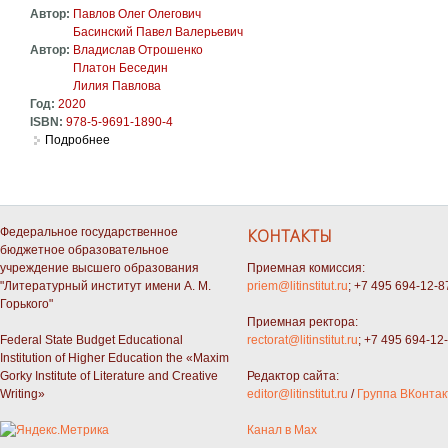
Автор:
Павлов Олег Олегович
Басинский Павел Валерьевич
Автор:
Владислав Отрошенко
Платон Беседин
Лилия Павлова
Год:
2020
ISBN:
978-5-9691-1890-4
Подробнее
о Олег Павлов: Отсчет времени обратный
Федеральное государственное
КОНТАКТЫ
бюджетное образовательное
учреждение высшего образования
Приемная комиссия:
"Литературный институт имени А. М.
priem@litinstitut.ru
; +7 495 694-12-8
Горького"
Приемная ректора:
Federal State Budget Educational
rectorat@litinstitut.ru
; +7 495 694-12
Institution of Higher Education the «Maxim
Gorky Institute of Literature and Creative
Редактор сайта:
Writing»
editor@litinstitut.ru
/
Группа ВКонтак
Канал в Max