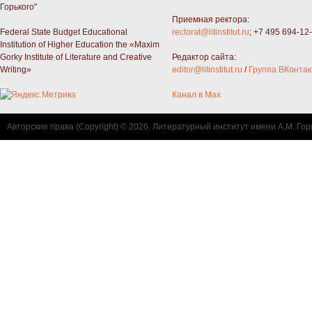
Горького"
Приемная ректора:
Federal State Budget Educational
rectorat@litinstitut.ru
; +7 495 694-12
Institution of Higher Education the «Maxim
Gorky Institute of Literature and Creative
Редактор сайта:
Writing»
editor@litinstitut.ru
/
Группа ВКонтак
Канал в Max
Авторские права (Copyright) © 2026, Литературный институт имени А.М. Гор