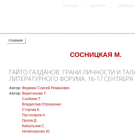
главная
институт
абитурие
ВЫ ЗДЕСЬ
главная
СОСНИЦКАЯ М.
ГАЙТО ГАЗДАНОВ: ГРАНИ ЛИЧНОСТИ И ТА
ЛИТЕРАТУРНОГО ФОРУМА. 16-17 СЕНТЯБРЯ 2
Автор:
Федякин Сергей Романович
Автор:
Веретенова Т.
Салбиев Т.
Владислав Отрошенко
Сторчак К.
Пустогаров А.
Орлов Д.
Кибалъник С.
Нечипоренко Ю.