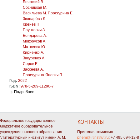
Боярский В.
Сосницкая М.
Васильева М. Проскурина Е.
Звонарёва Л.
Кренёв П.
Паункович З.
Бондарева А.
Мокроусов А.
Матвеева Ю.
Кириенко А.
Закуренко А.
Серов Е.
Зассеева А.
Проскурина-Янович П.
Год:
2022
ISBN:
978-5-209-11290-7
Подробнее
о Гайто Газданов: грани личности и таланта: сборник тру
Федеральное государственное
КОНТАКТЫ
бюджетное образовательное
учреждение высшего образования
Приемная комиссия:
"Литературный институт имени А. М.
priem@litinstitut.ru
; +7 495 694-12-8