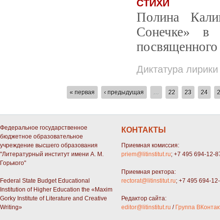
СТИХИ
Полина Кали
Сонечке» в 
посвященного
Диктатура лирики
СТРАНИЦЫ
« первая
‹ предыдущая
…
22
23
24
Федеральное государственное
КОНТАКТЫ
бюджетное образовательное
учреждение высшего образования
Приемная комиссия:
"Литературный институт имени А. М.
priem@litinstitut.ru
; +7 495 694-12-8
Горького"
Приемная ректора:
Federal State Budget Educational
rectorat@litinstitut.ru
; +7 495 694-12
Institution of Higher Education the «Maxim
Gorky Institute of Literature and Creative
Редактор сайта:
Writing»
editor@litinstitut.ru
/
Группа ВКонтак