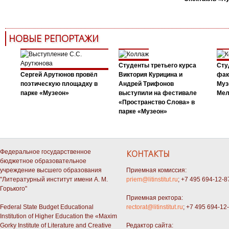
НОВЫЕ РЕПОРТАЖИ
Студенты третьего курса
Сту
Сергей Арутюнов провёл
Виктория Курицина и
фак
поэтическую площадку в
Андрей Трифонов
Муз
парке «Музеон»
выступили на фестивале
Мел
«Пространство Слова» в
парке «Музеон»
Федеральное государственное
КОНТАКТЫ
бюджетное образовательное
учреждение высшего образования
Приемная комиссия:
"Литературный институт имени А. М.
priem@litinstitut.ru
; +7 495 694-12-8
Горького"
Приемная ректора:
Federal State Budget Educational
rectorat@litinstitut.ru
; +7 495 694-12
Institution of Higher Education the «Maxim
Gorky Institute of Literature and Creative
Редактор сайта: