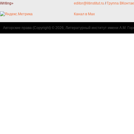
Writing»
editor@litinstitut.ru
/
Группа ВКонтак
Канал в Max
Авторские права (Copyright) © 2026, Литературный институт имени А.М. Гор