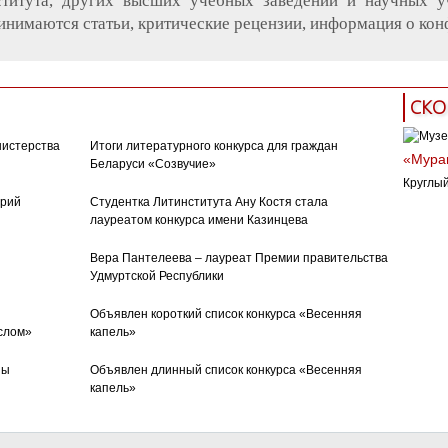
ститута, других высших учебных заведений и научных 
инимаются статьи, критические рецензии, информация о кон
СКО
нистерства
Итоги литературного конкурса для граждан
«Муран
Беларуси «Созвучие»
Круглый
орий
Студентка Литинститута Ану Костя стала
лауреатом конкурса имени Казинцева
Вера Пантелеева – лауреат Премии правительства
Удмуртской Республики
Объявлен короткий список конкурса «Весенняя
слом»
капель»
ны
Объявлен длинный список конкурса «Весенняя
капель»