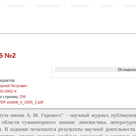
институт
абитуриенту
обучение
наука
культу
05 №2
Оглавл
редактор
ергей Петрович
60-0062-X
о страниц:
256
vestnik_li_2005_2.pdf
итута имени А. М. Горького" – научный журнал, публику
области гуманитарного знания: лингвистика, литературо
. В издании печатаются результаты научной деятельности 