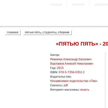
главная
институт
абитурие
ВЫ ЗДЕСЬ
главная
пятью пять, студенты, сборник
«ПЯТЬЮ ПЯТЬ» - 2
Автор:
Рекемчук Александр Евсеевич
Варламов Алексей Николаевич
Год:
2015
ISBN:
978-5-7358-0352-2
Издательство:
Независимое издательство «Пик»
Скачать:
pdf
Интернет-магазины:
искать