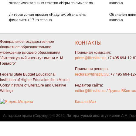
экспериментальных текстов «Игры со смыслом»
капель»
Литературная премия «Радуга»: объявлены
Объявлен длин
финалисты 17-го сезона
капель»
Федеральное государственное
КОНТАКТЫ
бюджетное образовательное
учреждение высшего образования
Приемная комиссия:
"Литературный институт имени А. М.
priem@litinstitut.ru
; +7 495 694-12-8
Горького"
Приемная ректора:
Federal State Budget Educational
rectorat@litinstitut.ru
; +7 495 694-12
Institution of Higher Education the «Maxim
Gorky Institute of Literature and Creative
Редактор сайта:
Writing»
editor@litinstitut.ru
/
Группа ВКонтак
Канал в Max
Авторские права (Copyright) © 2026, Литературный институт имени А.М. Гор